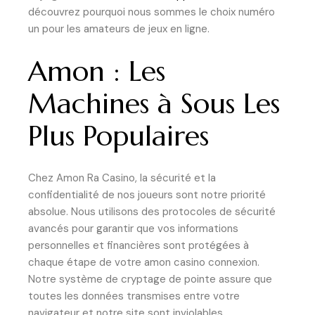
découvrez pourquoi nous sommes le choix numéro
un pour les amateurs de jeux en ligne.
Amon : Les
Machines à Sous Les
Plus Populaires
Chez Amon Ra Casino, la sécurité et la
confidentialité de nos joueurs sont notre priorité
absolue. Nous utilisons des protocoles de sécurité
avancés pour garantir que vos informations
personnelles et financières sont protégées à
chaque étape de votre amon casino connexion.
Notre système de cryptage de pointe assure que
toutes les données transmises entre votre
navigateur et notre site sont inviolables.