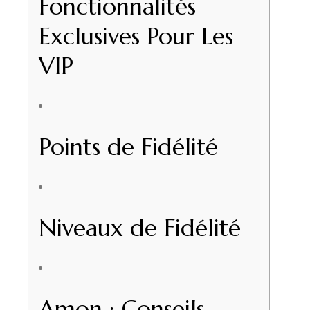
Fonctionnalités
Exclusives Pour Les
VIP
Points de Fidélité
Niveaux de Fidélité
Amon : Conseils