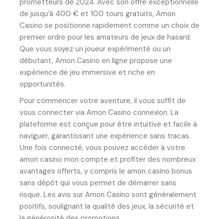
prometteurs de 2024. Avec son offre exceptionnelle
de jusqu’à 400 € et 100 tours gratuits, Amon
Casino se positionne rapidement comme un choix de
premier ordre pour les amateurs de jeux de hasard.
Que vous soyez un joueur expérimenté ou un
débutant, Amon Casino en ligne propose une
expérience de jeu immersive et riche en
opportunités.
Pour commencer votre aventure, il vous suffit de
vous connecter via Amon Casino connexion. La
plateforme est conçue pour être intuitive et facile à
naviguer, garantissant une expérience sans tracas.
Une fois connecté, vous pouvez accéder à votre
amon casino mon compte et profiter des nombreux
avantages offerts, y compris le amon casino bonus
sans dépôt qui vous permet de démarrer sans
risque. Les avis sur Amon Casino sont généralement
positifs, soulignant la qualité des jeux, la sécurité et
la générosité des promotions.