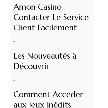
Amon Casino :
Contacter Le Service
Client Facilement
Les Nouveautés à
Découvrir
Comment Accéder
aux Jeux Inédits