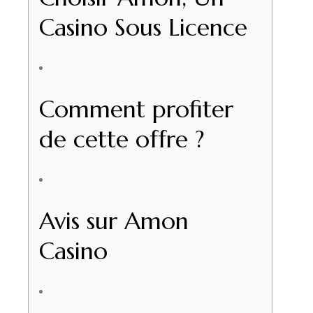
Casino Sous Licence
Comment profiter
de cette offre ?
Avis sur Amon
Casino