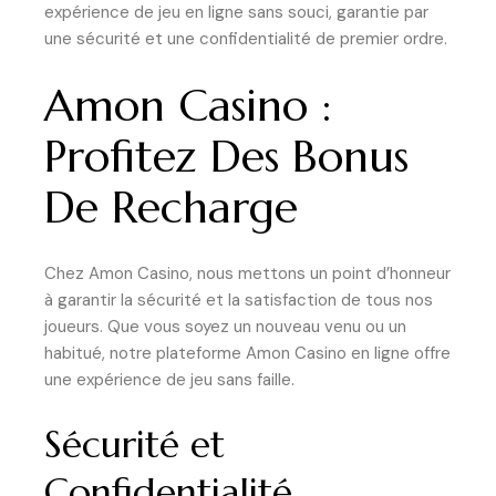
expérience de jeu en ligne sans souci, garantie par
une sécurité et une confidentialité de premier ordre.
Amon Casino :
Profitez Des Bonus
De Recharge
Chez Amon Casino, nous mettons un point d’honneur
à garantir la sécurité et la satisfaction de tous nos
joueurs. Que vous soyez un nouveau venu ou un
habitué, notre plateforme Amon Casino en ligne offre
une expérience de jeu sans faille.
Sécurité et
Confidentialité