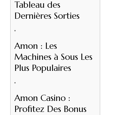
Tableau des
Dernières Sorties
Amon : Les
Machines à Sous Les
Plus Populaires
Amon Casino :
Profitez Des Bonus