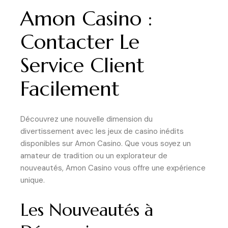
Amon Casino :
Contacter Le
Service Client
Facilement
Découvrez une nouvelle dimension du
divertissement avec les jeux de casino inédits
disponibles sur Amon Casino. Que vous soyez un
amateur de tradition ou un explorateur de
nouveautés, Amon Casino vous offre une expérience
unique.
Les Nouveautés à