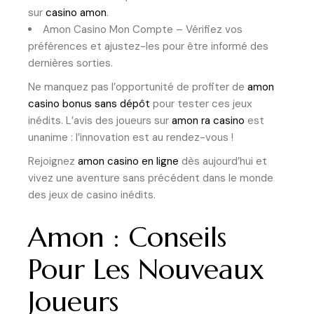
sur
casino amon
.
Amon Casino Mon Compte – Vérifiez vos
préférences et ajustez-les pour être informé des
dernières sorties.
Ne manquez pas l’opportunité de profiter de
amon
casino bonus sans dépôt
pour tester ces jeux
inédits. L’avis des joueurs sur
amon ra casino
est
unanime : l’innovation est au rendez-vous !
Rejoignez
amon casino en ligne
dès aujourd’hui et
vivez une aventure sans précédent dans le monde
des jeux de casino inédits.
Amon : Conseils
Pour Les Nouveaux
Joueurs