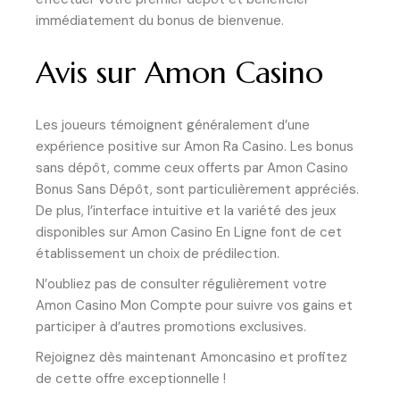
immédiatement du bonus de bienvenue.
Avis sur Amon Casino
Les joueurs témoignent généralement d’une
expérience positive sur Amon Ra Casino. Les bonus
sans dépôt, comme ceux offerts par Amon Casino
Bonus Sans Dépôt, sont particulièrement appréciés.
De plus, l’interface intuitive et la variété des jeux
disponibles sur Amon Casino En Ligne font de cet
établissement un choix de prédilection.
N’oubliez pas de consulter régulièrement votre
Amon Casino Mon Compte pour suivre vos gains et
participer à d’autres promotions exclusives.
Rejoignez dès maintenant Amoncasino et profitez
de cette offre exceptionnelle !