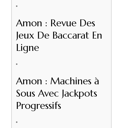
Amon : Revue Des
Jeux De Baccarat En
Ligne
Amon : Machines à
Sous Avec Jackpots
Progressifs