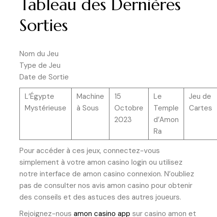
Tableau des Dernières
Sorties
Nom du Jeu
Type de Jeu
Date de Sortie
L’Égypte
Machine
15
Le
Jeu de
Mystérieuse
à Sous
Octobre
Temple
Cartes
2023
d’Amon
Ra
Pour accéder à ces jeux, connectez-vous
simplement à votre amon casino login ou utilisez
notre interface de amon casino connexion. N’oubliez
pas de consulter nos avis amon casino pour obtenir
des conseils et des astuces des autres joueurs.
Rejoignez-nous
amon casino app
sur casino amon et