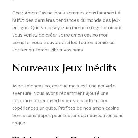
Chez Amon Casino, nous sommes constamment à
l’affût des dernières tendances du monde des jeux
en ligne. Que vous soyez un membre régulier ou que
vous veniez de créer votre amon casino mon
compte, vous trouverez ici les toutes dernières
sorties qui feront vibrer vos sens.
Nouveaux Jeux Inédits
Avec amoncasino, chaque mois est une nouvelle
aventure. Nous avons récemment ajouté une
sélection de jeux inédits qui vous offrent des
expériences uniques. Profitez de nos amon casino
bonus sans dépôt pour tester ces nouveautés sans
risque.