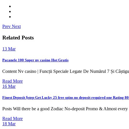
Prev
Next
Related Posts
13
Mar
Pacanele 100 Super nv casino Hot Gratis
Content Nv casino | Funcții Speciale Legate De Numărul 7 Și Câști
Read More
16
Mar
Finest Deposit $step Get Lucky 25 free spins no deposit required one Rating 8
Posts Will there be a good Zodiac No-deposit Promo & Almost every
Read More
18
Mar