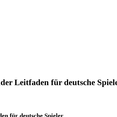
er Leitfaden für deutsche Spiel
en für deutsche Spieler