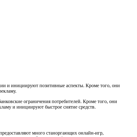
ции и инициируют позитивные аспекты. Кроме того, они
екламу.
банковские ограничения потребителей.
Кроме того, они
ламу и инициируют быстрое снятие средств.
и предоставляют много станоргающих онлайн-игр,