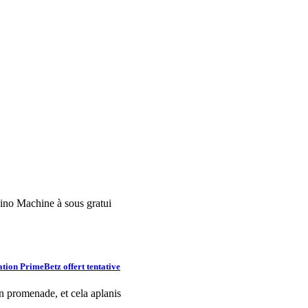
sino Machine à sous gratui
tion PrimeBetz offert tentative
n promenade, et cela aplanis