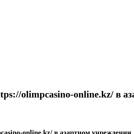
tps://olimpcasino-online.kz/ в 
pcasino-online.kz/ в азартном учреждении