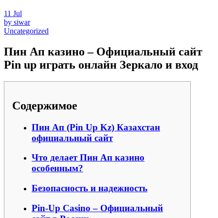
11
Jul
by siwar
Uncategorized
Пин Ап казино – Официальный сайт
Pin up играть онлайн Зеркало и вход
Содержимое
Пин Ап (Pin Up Kz) Казахстан
официальный сайт
Что делает Пин Ап казино
особенным?
Безопасность и надежность
Pin-Up Casino – Официальный