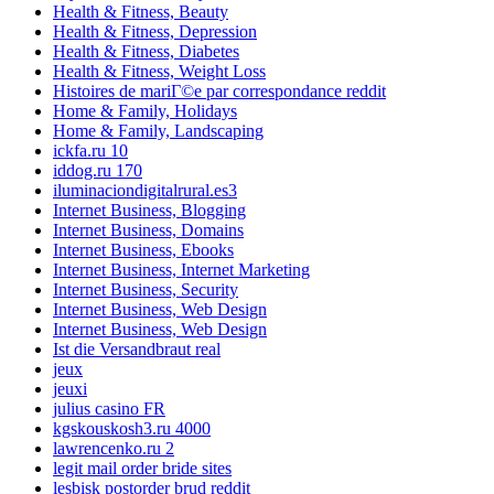
Health & Fitness, Beauty
Health & Fitness, Depression
Health & Fitness, Diabetes
Health & Fitness, Weight Loss
Histoires de mariГ©e par correspondance reddit
Home & Family, Holidays
Home & Family, Landscaping
ickfa.ru 10
iddog.ru 170
iluminaciondigitalrural.es3
Internet Business, Blogging
Internet Business, Domains
Internet Business, Ebooks
Internet Business, Internet Marketing
Internet Business, Security
Internet Business, Web Design
Internet Business, Web Design
Ist die Versandbraut real
jeux
jeuxi
julius casino FR
kgskouskosh3.ru 4000
lawrencenko.ru 2
legit mail order bride sites
lesbisk postorder brud reddit