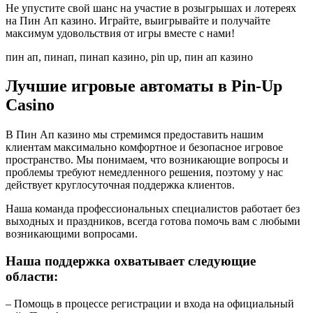
Не упустите свой шанс на участие в розыгрышах и лотереях
на Пин Ап казино. Играйте, выигрывайте и получайте
максимум удовольствия от игры вместе с нами!
пин ап, пинап, пинап казино, pin up, пин ап казино
Лучшие игровые автоматы в Pin-Up
Casino
В Пин Ап казино мы стремимся предоставить нашим
клиентам максимально комфортное и безопасное игровое
пространство. Мы понимаем, что возникающие вопросы и
проблемы требуют немедленного решения, поэтому у нас
действует круглосуточная поддержка клиентов.
Наша команда профессиональных специалистов работает без
выходных и праздников, всегда готова помочь вам с любыми
возникающими вопросами.
Наша поддержка охватывает следующие
области:
– Помощь в процессе регистрации и входа на официальный