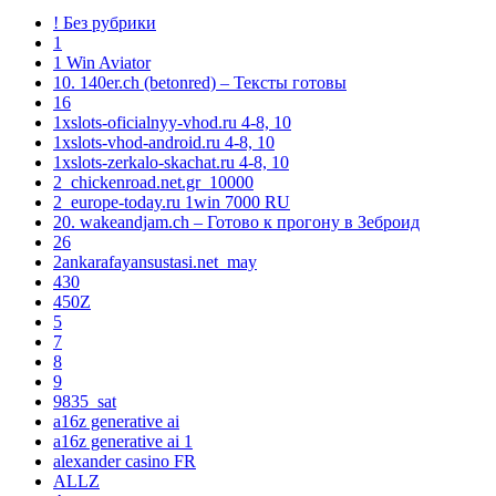
! Без рубрики
1
1 Win Aviator
10. 140er.ch (betonred) – Тексты готовы
16
1xslots-oficialnyy-vhod.ru 4-8, 10
1xslots-vhod-android.ru 4-8, 10
1xslots-zerkalo-skachat.ru 4-8, 10
2_chickenroad.net.gr_10000
2_europe-today.ru 1win 7000 RU
20. wakeandjam.ch – Готово к прогону в Зеброид
26
2ankarafayansustasi.net_may
430
450Z
5
7
8
9
9835_sat
a16z generative ai
a16z generative ai 1
alexander casino FR
ALLZ