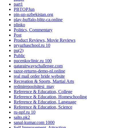
part1
PBTOPJun
pin-up-uzbekistan.org
play-buffalo-blitz-ca.online
plinko
Politics, Commentary
Post
Product Reviews, Movie Reviews
pryazhaschool.ru 10
pu(2)
Public
pucenkoclinic.ru 100
qatarairwayschallenge.com
razor-returns-demo-nl.online
real mail order bride website
Recreation & Sports, Martial Arts
redmirepoolsitesi_may
Reference & Education, College
Reference & Education, Homeschooling
Reference & Education, Language
Reference & Education, Science
ru-npf.ru 10
salto.pk2
sanal-kumar.com 1000
Self Improvement, Attraction