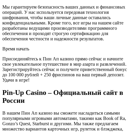
Мы гарантируем безопасность ваших данных и финансовых
операций. У нас используется передовая технология
шифрования, чтобы ваши личные данные оставались
конфиденциальными. Кроме того, все игры на нашем сайте
разработаны ведущими производителями программного
обеспечения и проходят строгую сертификацию для
обеспечения честности и надежности результатов.
Время начать
Присоединяйтесь к Пин Ап казино прямо сейчас и начните
свое увлекательное путешествие в мир азарта и развлечений.
Зарегистрируйтесь сейчас и получите приветственный бонус
до 100 000 рублей + 250 фриспинов на ваш первый депозит.
Удачи в игре!
Pin-Up Casino – Официальный сайт в
России
В нашем Пин Ап казино вы сможете насладиться самыми
популярными игровыми автоматами, такими как Book of Ra,
Gonzo’s Quest, Starburst и другими. Мы также предлагаем
множество вариантов карточных игр, рулеток и блэкджека,