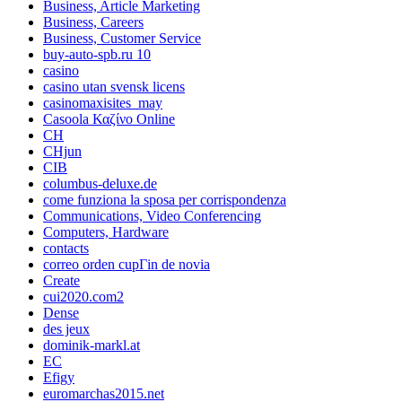
Business, Article Marketing
Business, Careers
Business, Customer Service
buy-auto-spb.ru 10
casino
casino utan svensk licens
casinomaxisites_may
Casoola Καζίνο Online
CH
CHjun
CIB
columbus-deluxe.de
come funziona la sposa per corrispondenza
Communications, Video Conferencing
Computers, Hardware
contacts
correo orden cupГіn de novia
Create
cui2020.com2
Dense
des jeux
dominik-markl.at
EC
Efigy
euromarchas2015.net