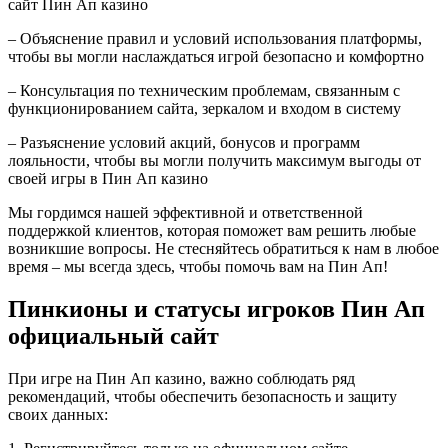
сайт Пин Ап казино
– Объяснение правил и условий использования платформы,
чтобы вы могли наслаждаться игрой безопасно и комфортно
– Консультация по техническим проблемам, связанным с
функционированием сайта, зеркалом и входом в систему
– Разъяснение условий акций, бонусов и программ
лояльности, чтобы вы могли получить максимум выгоды от
своей игры в Пин Ап казино
Мы гордимся нашей эффективной и ответственной
поддержкой клиентов, которая поможет вам решить любые
возникшие вопросы. Не стесняйтесь обратиться к нам в любое
время – мы всегда здесь, чтобы помочь вам на Пин Ап!
Пинкионы и статусы игроков Пин Ап
официальный сайт
При игре на Пин Ап казино, важно соблюдать ряд
рекомендаций, чтобы обеспечить безопасность и защиту
своих данных: