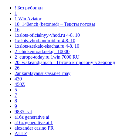
! Без рубрики
1
1 Win Aviator
10. 140er.ch (betonred) – Тексты готовы
16
1xslots-oficialnyy-vhod.ru 4-8, 10
1xslots-vhod-android.ru 4-8, 10
1xslots-zerkalo-skachat.ru 4-8, 10
2_chickenroad.net.gr_10000
2_europe-today.ru 1win 7000 RU
20. wakeandjam.ch – Готово к прогону в Зеброид
26
2ankarafayansustasi.net_may
430
450Z
5
7
8
9
9835_sat
a16z generative ai
a16z generative ai 1
alexander casino FR
ALLZ