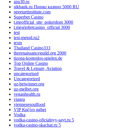
spu30.ru
stkbank.ru Пинко казино 5000 RU
streetartinstitute.com
Superbet Casino
t.meofficial_site_pokerdom 3000
t.mesriobetcasino_official 3000
test
test-metod.ru2
texts
Thailand Casino333
therenaissanceguild.org 2000
tizona-kostenlos-spielen.de
Top Online Casino
Travel & Leisure, Aviation
uncategorised
Uncategorized
uz-betwinner.org
uz-melbet.org
veganhealth.ru
viagra
viennesesoulfood
VIP Καζίνο ggbet
Vodka
vodka-casino-oficialnyy-sayt.ru 5
vodka-casino-skachat.ru 5