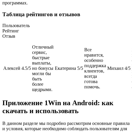
программах.
Таблица рейтингов и отзывов
Пользователь
Рейтинг
Отзыв
Отличный
Все
сервис,
нравится,
быстрые
особенно
выплаты,
поддержка
Алексей
4.5/5
но бонусы
Екатерина
5/5
Михаил
4/5
клиентов,
могли бы
всегда
быть
готова
более
помочь.
щедрыми.
Приложение 1Win на Android: как
скачать и использовать
В данном разделе мы подробно рассмотрим основные правила
и условия, которые необходимо соблюдать пользователям для