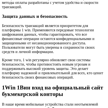
методы оплаты разработаны с учетом удобства и скорости
транзакций.
Защита данных и безопасность
Безопасность транзакций является приоритетом для
платформы 1 win. Применяются передовые технологии
шифрования данных, чтобы гарантировать, что все
финансовые операции остаются конфиденциальными и
защищенными от несанкционированного доступа.
Пользователи могут быть уверены в сохранности своих
средств и личной информации.
Кроме того, 1 win регулярно обновляет свои системы
безопасности, чтобы противостоять новым угрозам и
поддерживать высокий уровень защиты. Это делает
платформу надежной и привлекательной для всех, кто ценит
безопасность своих финансовых операций.
1Win 1Вин вход на официальный сайт
букмекерской конторы
В наше время мобильные устройства стали неотъемлемой