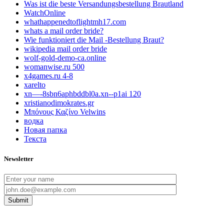
Was ist die beste Versandungsbestellung Brautland
WatchOnline
whathappenedtoflightmh17.com
whats a mail order bride?
Wie funktioniert die Mail -Bestellung Braut?
wikipedia mail order bride
wolf-gold-demo-ca.online
womanwise.ru 500
x4games.ru 4-8
xarelto
xn—-8sbn6aphbddbl0a.xn--p1ai 120
xristianodimokrates.gr
Μπόνους Καζίνο Velwins
водка
Новая папка
Текста
Newsletter
Submit