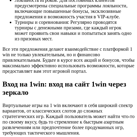
Лояльность игроков: Для постоянных клиентов
предусмотрены специальные программы лояльности,
включающие повышенные бонусы, эксклюзивные
предложения и возможность участия в VIP-клубе.
Турниры и соревнования: Регулярно проводятся
турниры с денежными призами, где каждый игрок
может проявить свои навыки и попытаться занять одно
из призовых мест.
Все эти предложения делают взаимодействие с платформой 1
win не только увлекательным, но и финансово
привлекательным. Будьте в курсе всех акций и бонусов, чтобы
максимально эффективно использовать возможности, которые
предоставляет вам этот игровой портал.
Вход на 1win: вход на сайт 1win через
зеркало
Виртуальные игры на 1 win включают в себя широкий спектр
вариантов, от классических слотов до сложных
стратегических игр. Каждый пользователь может найти что-то
по своему вкусу, будь то стремление к быстрым азартным
развлечениям или предпочтение более продуманных игр,
требующих тактического мышления.