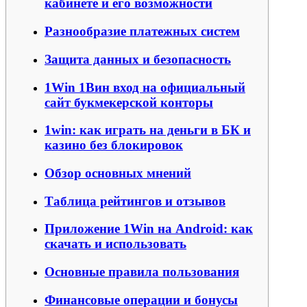
кабинете и его возможности
Разнообразие платежных систем
Защита данных и безопасность
1Win 1Вин вход на официальный
сайт букмекерской конторы
1win: как играть на деньги в БК и
казино без блокировок
Обзор основных мнений
Таблица рейтингов и отзывов
Приложение 1Win на Android: как
скачать и использовать
Основные правила пользования
Финансовые операции и бонусы