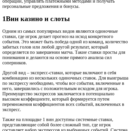
операций, управлять платежными методами и получать
персональные предложения и бонусы.
1Вин казино и слоты
Одним из самых популярных видов являются одиночные
ставки, где игрок делает прогноз на исход конкретного
события. Это может быть победа одной из команд, количество
забитых голов или любой другой результат, который
определяется по завершении матча. Такие ставки просты для
понимания и делаются на основе прямого анализа сил
соперников.
Другой вид – экспресс-ставки, которые включают в себя
комбинацию из нескольких одиночных ставок. Для выигрыша
по экспрессу необходимо, чтобы все события, включенные в
него, завершились с положительным исходом для игрока.
Преимущество экспрессов заключается в потенциально
высоком коэффициенте, который формируется путем
перемножения коэффициентов всех событий, включенных в
экспресс.
Также на площадке 1 вин доступны системные ставки,
представляющие собой более сложный тип, где игрок
составляет набор экспрессов из выбранных событий. Система