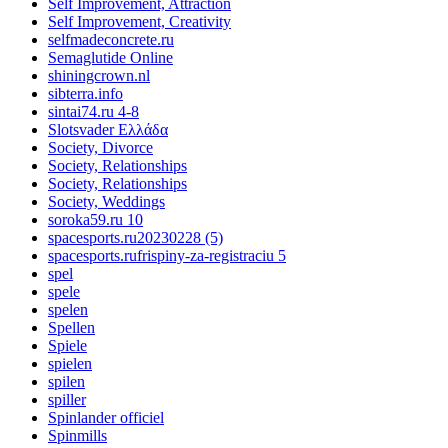
Self Improvement, Attraction
Self Improvement, Creativity
selfmadeconcrete.ru
Semaglutide Online
shiningcrown.nl
sibterra.info
sintai74.ru 4-8
Slotsvader Ελλάδα
Society, Divorce
Society, Relationships
Society, Relationships
Society, Weddings
soroka59.ru 10
spacesports.ru20230228 (5)
spacesports.rufrispiny-za-registraciu 5
spel
spele
spelen
Spellen
Spiele
spielen
spilen
spiller
Spinlander officiel
Spinmills