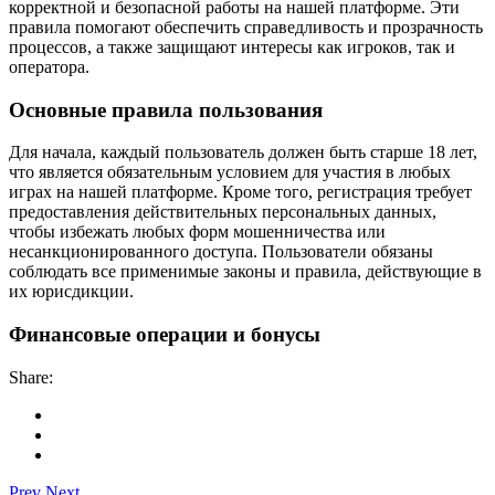
корректной и безопасной работы на нашей платформе. Эти
правила помогают обеспечить справедливость и прозрачность
процессов, а также защищают интересы как игроков, так и
оператора.
Основные правила пользования
Для начала, каждый пользователь должен быть старше 18 лет,
что является обязательным условием для участия в любых
играх на нашей платформе. Кроме того, регистрация требует
предоставления действительных персональных данных,
чтобы избежать любых форм мошенничества или
несанкционированного доступа. Пользователи обязаны
соблюдать все применимые законы и правила, действующие в
их юрисдикции.
Финансовые операции и бонусы
Share:
Prev
Next