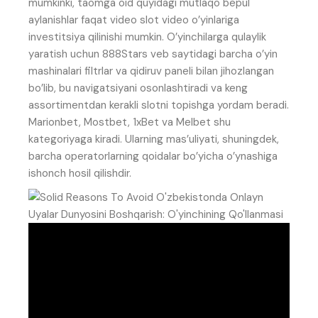
mumkinki, taomga oid quyidagi mutlaqo bepul
aylanishlar faqat video slot video o’yinlariga
investitsiya qilinishi mumkin. O’yinchilarga qulaylik
yaratish uchun 888Stars veb saytidagi barcha o’yin
mashinalari filtrlar va qidiruv paneli bilan jihozlangan
bo’lib, bu navigatsiyani osonlashtiradi va keng
assortimentdan kerakli slotni topishga yordam beradi.
Marionbet, Mostbet, 1xBet va Melbet shu
kategoriyaga kiradi. Ularning mas’uliyati, shuningdek,
barcha operatorlarning qoidalar bo’yicha o’ynashiga
ishonch hosil qilishdir.