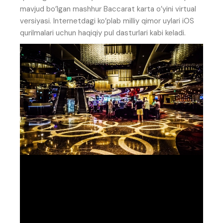
mavjud bo’lgan mashhur Baccarat karta o’yini virtual
versiyasi. Internetdagi ko’plab milliy qimor uylari iOS
qurilmalari uchun haqiqiy pul dasturlari kabi keladi.