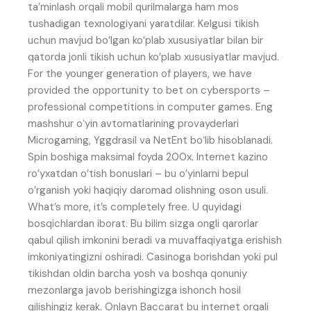
ta’minlash orqali mobil qurilmalarga ham mos
tushadigan texnologiyani yaratdilar. Kelgusi tikish
uchun mavjud bo’lgan ko’plab xususiyatlar bilan bir
qatorda jonli tikish uchun ko’plab xususiyatlar mavjud.
For the younger generation of players, we have
provided the opportunity to bet on cybersports –
professional competitions in computer games. Eng
mashshur oʻyin avtomatlarining provayderlari
Microgaming, Yggdrasil va NetEnt boʻlib hisoblanadi.
Spin boshiga maksimal foyda 200x. Internet kazino
ro’yxatdan o’tish bonuslari – bu o’yinlarni bepul
o’rganish yoki haqiqiy daromad olishning oson usuli.
What’s more, it’s completely free. U quyidagi
bosqichlardan iborat. Bu bilim sizga ongli qarorlar
qabul qilish imkonini beradi va muvaffaqiyatga erishish
imkoniyatingizni oshiradi. Casinoga borishdan yoki pul
tikishdan oldin barcha yosh va boshqa qonuniy
mezonlarga javob berishingizga ishonch hosil
qilishingiz kerak. Onlayn Baccarat bu internet orqali