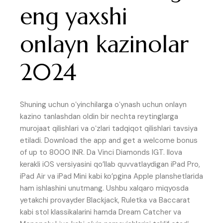
eng yaxshi
onlayn kazinolar
2024
Shuning uchun oʻyinchilarga oʻynash uchun onlayn
kazino tanlashdan oldin bir nechta reytinglarga
murojaat qilishlari va oʻzlari tadqiqot qilishlari tavsiya
etiladi. Download the app and get a welcome bonus
of up to 8000 INR. Da Vinci Diamonds IGT. Ilova
kerakli iOS versiyasini qo’llab quvvatlaydigan iPad Pro,
iPad Air va iPad Mini kabi ko’pgina Apple planshetlarida
ham ishlashini unutmang. Ushbu xalqaro miqyosda
yetakchi provayder Blackjack, Ruletka va Baccarat
kabi stol klassikalarini hamda Dream Catcher va