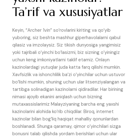
Ta’rif va xususiyatlar
Keyin, “Archer 1vin” so’rovlarini kiriting va qo’yib
yuboring, siz beshta mashhur giperhavolalarni qabul
qilasiz va imzolaysiz. Siz tikish dunyosiga yangimisiz
yoki tajribali o’yinchi bo’lasizmi, biz sizning o’yiningiz
uchun keng imkoniyatlarni taklif etamiz. Onlayn
kazinolardagi yutuqlar juda katta farq qilishi mumkin.
Xavfsizlik va ishonchlilik ba’zi o’yinchilar uchun ustuvor
bo’lishi mumkin, shuning uchun ular litsenziyalangan va
tartibga solinadigan kazinolarni qidiradilar. Har birining
nimasi ajoyib ekanini aniqlash uchun bizning
mutaxassislarimiz Malayziyaning barcha eng yaxshi
kazinolarini alohida ko’rib chiqdilar. Biroq, internet
kazinolar bilan bog’liq haqiqat mahalliy qonunlardan
boshlanadi. Shunga qaramay, qimor o’yinchilari sizga
bonusni talab qilishda yordam berishlari uchun ular