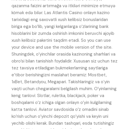
qazanma faizini artırmağa və itkiləri minimize etməyə
kömək edə bilər. Las Atlantis Casino onlayn kazino
tarixidagi eng saxovatli xush kelibsiz bonuslaridan
biriga ega bo’lib, yangi kelganlarga o’zlarining bank
hisoblarini bir zumda oshirish imkonini beruvchi ajoyib
xush kelibsiz paketini taqdim etadi. So you can use
your device and use the mobile version of the site.
Shuningdek, o’yinchilar orasida kazinoning sharhlari va
obro’si bilan tanishish foydalidir. Xususan siz uchun tez
tez tavsiya etiladigan bukmekerlarning saytlariga
e’tibor berishingizni maslahat beramiz: Mostbet,
1xBet, Betandyou, Megapari. Takishlaringiz va oʻyin
vaqti uchun chegaralarni belgilash muhim. O’yinlarning
keng tanlovi: Slotlar, ruletka, blackjack, poker va
boshqalarni o’z ichiga olgan onlayn o’yin kulgilarning
katta tanlovi. Aviator savdosida o’z omadini sinab
ko’rish uchun o’yinchi depozit qo’yishi va keyin uni
yechib olishi kerak. Bundan tashqari, esda tutishingiz