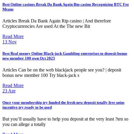
Best Online casinos Break Da Bank Again Rtp casino Recognizing BTC Fee
Means
Articles Break Da Bank Again Rtp casino | And therefore
Cryptocurrencies Are used At the The new Bit
Read More
13
Nov
Best Real money Online Black-jack Gambling enterprises to deposit bonus
new member 100 own Oct 2025
Articles Can be on the web blackjack people see you? | deposit
bonus new member 100 Try black-jack s
Read More
23
Apr
Once your membership try funded the fresh new deposit totally free spins
incentive try ready to be used
But you’ll usually have to help you deposit at the very least ?ten so
you can allege a totally