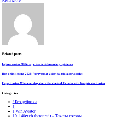
Read More
Related posts
legiano casino 2026: experiencia del usuario y opiniones
Best online casino 2026: Verovapaat voitot ja asiakasarvostelut
Enjoy Casino Whenever Anywhere the whole of Canada with Gangstasino Casino
Categories
! Без рубрики
1
1 Win Aviator
10. 140er.ch (betonred) – Тексты готовы