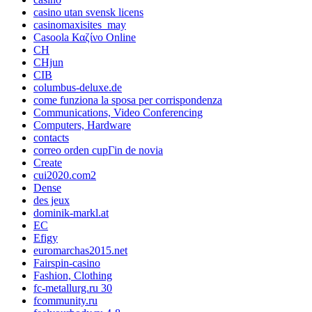
casino utan svensk licens
casinomaxisites_may
Casoola Καζίνο Online
CH
CHjun
CIB
columbus-deluxe.de
come funziona la sposa per corrispondenza
Communications, Video Conferencing
Computers, Hardware
contacts
correo orden cupГіn de novia
Create
cui2020.com2
Dense
des jeux
dominik-markl.at
EC
Efigy
euromarchas2015.net
Fairspin-casino
Fashion, Clothing
fc-metallurg.ru 30
fcommunity.ru