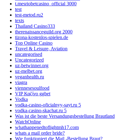
t.mesriobetcasino_official 3000
test
test-metod.ru2
texts
Thailand Casino333
therenaissanceguild.org 2000
tizona-kostenlos-spielen.de
Top Online Casino
Travel & Leisure, Aviation
uncategorised
Uncategorized
uz-betwinner.org
uz-melbet.org
veganhealth.ru
viagra
viennesesoulfood
VIP Καζίνο ggbet
Vodka
vodka-casino-oficialnyy-sayt.ru 5
vodka-casino-skachat.ru 5
Was ist die beste Versandungsbestellung Brautland
WatchOnline
whathappenedtoflightmh17.com
whats a mail order bride?
Wie funktioniert die Mail -Bestellung Braut?