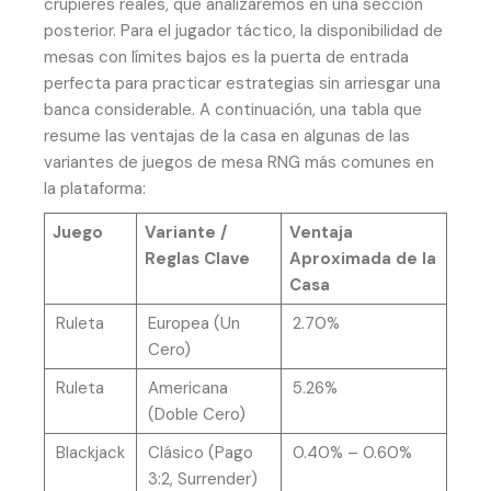
crupieres reales, que analizaremos en una sección
posterior. Para el jugador táctico, la disponibilidad de
mesas con límites bajos es la puerta de entrada
perfecta para practicar estrategias sin arriesgar una
banca considerable. A continuación, una tabla que
resume las ventajas de la casa en algunas de las
variantes de juegos de mesa RNG más comunes en
la plataforma:
Juego
Variante /
Ventaja
Reglas Clave
Aproximada de la
Casa
Ruleta
Europea (Un
2.70%
Cero)
Ruleta
Americana
5.26%
(Doble Cero)
Blackjack
Clásico (Pago
0.40% – 0.60%
3:2, Surrender)