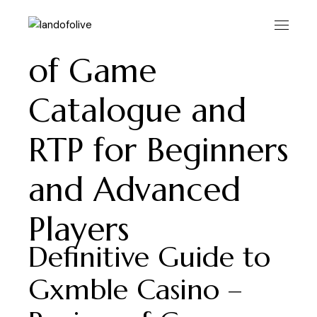
Skip
to
Casino – Review
the
content
of Game
Catalogue and
RTP for Beginners
and Advanced
Players
Definitive Guide to
Gxmble Casino –