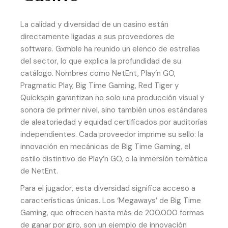
La calidad y diversidad de un casino están
directamente ligadas a sus proveedores de
software. Gxmble ha reunido un elenco de estrellas
del sector, lo que explica la profundidad de su
catálogo. Nombres como NetEnt, Play’n GO,
Pragmatic Play, Big Time Gaming, Red Tiger y
Quickspin garantizan no solo una producción visual y
sonora de primer nivel, sino también unos estándares
de aleatoriedad y equidad certificados por auditorías
independientes. Cada proveedor imprime su sello: la
innovación en mecánicas de Big Time Gaming, el
estilo distintivo de Play’n GO, o la inmersión temática
de NetEnt.
Para el jugador, esta diversidad significa acceso a
características únicas. Los ‘Megaways’ de Big Time
Gaming, que ofrecen hasta más de 200.000 formas
de ganar por giro, son un ejemplo de innovación