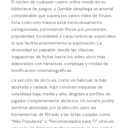
El núcleo de cualquier casino online reside en su
biblioteca de juegos, y Gxmble despliega un arsenal
considerable que supera los varios miles de títulos.
Esta colección masiva está meticulosamente
categorizada, permitiendo filtros por proveedor,
popularidad, novedades y características especiales,
lo que facilita enormemente la exploración. La
diversidad es palpable: desde las clásicas
tragaperras de frutas hasta los video slots más
elaborados con narrativas complejas y rondas de
bonificación cinematográficas.
La sección de slots es, como es habitual, la más
abultada y variada. Aquí conviven máquinas de
volatilidad baja, media y alta, dirigidas a perfiles de
jugador completamente distintos. Un novato podría
sentirse abrumado por la elección, pero las
herramientas de filtrado y las listas curadas como
“Más Populares” o “Recomendados para Ti” ofrecen