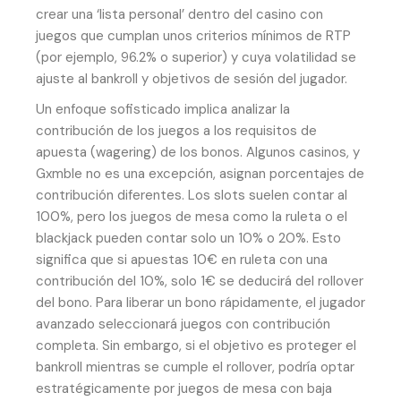
crear una ‘lista personal’ dentro del casino con
juegos que cumplan unos criterios mínimos de RTP
(por ejemplo, 96.2% o superior) y cuya volatilidad se
ajuste al bankroll y objetivos de sesión del jugador.
Un enfoque sofisticado implica analizar la
contribución de los juegos a los requisitos de
apuesta (wagering) de los bonos. Algunos casinos, y
Gxmble no es una excepción, asignan porcentajes de
contribución diferentes. Los slots suelen contar al
100%, pero los juegos de mesa como la ruleta o el
blackjack pueden contar solo un 10% o 20%. Esto
significa que si apuestas 10€ en ruleta con una
contribución del 10%, solo 1€ se deducirá del rollover
del bono. Para liberar un bono rápidamente, el jugador
avanzado seleccionará juegos con contribución
completa. Sin embargo, si el objetivo es proteger el
bankroll mientras se cumple el rollover, podría optar
estratégicamente por juegos de mesa con baja