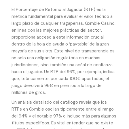
El Porcentaje de Retorno al Jugador (RTP) es la
métrica fundamental para evaluar el valor teórico a
largo plazo de cualquier tragaperras. Gxmble Casino,
en línea con las mejores prácticas del sector,
proporciona acceso a esta información crucial
dentro de la hoja de ayuda o ‘paytable’ de la gran
mayoría de sus slots. Este nivel de transparencia es
no solo una obligación regulatoria en muchas
jurisdicciones, sino también una señal de confianza
hacia el jugador. Un RTP del 96%, por ejemplo, indica
que, teóricamente, por cada 100€ apostados, el
juego devolverá 96€ en premios a lo largo de
millones de giros.
Un análisis detallado del catálogo revela que los
RTPs en Gxmble oscilan típicamente entre el rango
del 94% y el notable 97% o incluso más para algunos
títulos específicos. Es vital entender que no existe