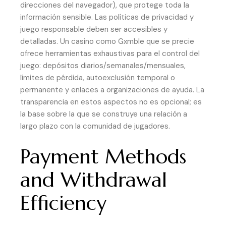
direcciones del navegador), que protege toda la
información sensible. Las políticas de privacidad y
juego responsable deben ser accesibles y
detalladas. Un casino como Gxmble que se precie
ofrece herramientas exhaustivas para el control del
juego: depósitos diarios/semanales/mensuales,
límites de pérdida, autoexclusión temporal o
permanente y enlaces a organizaciones de ayuda. La
transparencia en estos aspectos no es opcional; es
la base sobre la que se construye una relación a
largo plazo con la comunidad de jugadores.
Payment Methods
and Withdrawal
Efficiency