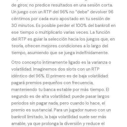
de giros; no predice resultados en una sesión corta.
Un juego con un RTP del 96% no “debe” devolver 96
céntimos por cada euro apostado en tu sesión de
30 minutos. Es posible perder el 100% del bankroll en
ese tiempo o multiplicarlo varias veces. La función
del RTP es guiar la selección hacia los juegos que, en
teoría, ofrecen mejores condiciones a lo largo del
tiempo, asumiendo que se juega indefinidamente.
Otro concepto íntimamente ligado es la varianza o
volatilidad. Imaginemos dos slots con un RTP
idéntico del 96%. El primero es de baja volatilidad:
pagará premios pequeños con frecuencia,
manteniendo tu banca estable por más tiempo. El
segundo es de alta volatilidad: puede pasar largos
periodos sin pagar nada, pero cuando lo hace, el
premio es sustancial. Para un jugador nuevo con un
bankroll limitado, la baja volatilidad suele ser más
amable, ya que prolonga la diversión y reduce el