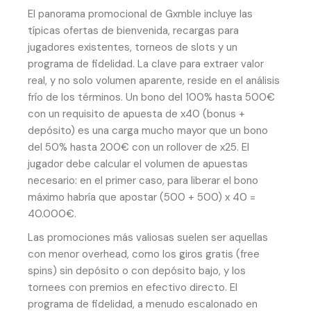
El panorama promocional de Gxmble incluye las
típicas ofertas de bienvenida, recargas para
jugadores existentes, torneos de slots y un
programa de fidelidad. La clave para extraer valor
real, y no solo volumen aparente, reside en el análisis
frío de los términos. Un bono del 100% hasta 500€
con un requisito de apuesta de x40 (bonus +
depósito) es una carga mucho mayor que un bono
del 50% hasta 200€ con un rollover de x25. El
jugador debe calcular el volumen de apuestas
necesario: en el primer caso, para liberar el bono
máximo habría que apostar (500 + 500) x 40 =
40.000€.
Las promociones más valiosas suelen ser aquellas
con menor overhead, como los giros gratis (free
spins) sin depósito o con depósito bajo, y los
tornees con premios en efectivo directo. El
programa de fidelidad, a menudo escalonado en