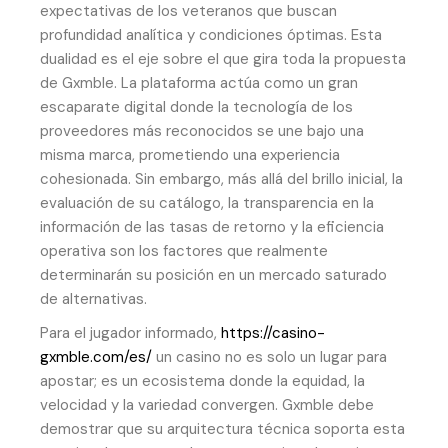
expectativas de los veteranos que buscan
profundidad analítica y condiciones óptimas. Esta
dualidad es el eje sobre el que gira toda la propuesta
de Gxmble. La plataforma actúa como un gran
escaparate digital donde la tecnología de los
proveedores más reconocidos se une bajo una
misma marca, prometiendo una experiencia
cohesionada. Sin embargo, más allá del brillo inicial, la
evaluación de su catálogo, la transparencia en la
información de las tasas de retorno y la eficiencia
operativa son los factores que realmente
determinarán su posición en un mercado saturado
de alternativas.
Para el jugador informado,
https://casino-
gxmble.com/es/
un casino no es solo un lugar para
apostar; es un ecosistema donde la equidad, la
velocidad y la variedad convergen. Gxmble debe
demostrar que su arquitectura técnica soporta esta