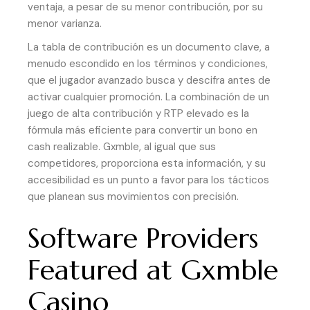
ventaja, a pesar de su menor contribución, por su
menor varianza.
La tabla de contribución es un documento clave, a
menudo escondido en los términos y condiciones,
que el jugador avanzado busca y descifra antes de
activar cualquier promoción. La combinación de un
juego de alta contribución y RTP elevado es la
fórmula más eficiente para convertir un bono en
cash realizable. Gxmble, al igual que sus
competidores, proporciona esta información, y su
accesibilidad es un punto a favor para los tácticos
que planean sus movimientos con precisión.
Software Providers
Featured at Gxmble
Casino