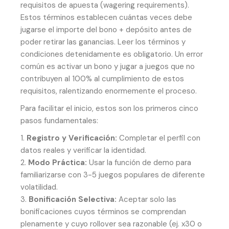
requisitos de apuesta (wagering requirements).
Estos términos establecen cuántas veces debe
jugarse el importe del bono + depósito antes de
poder retirar las ganancias. Leer los términos y
condiciones detenidamente es obligatorio. Un error
común es activar un bono y jugar a juegos que no
contribuyen al 100% al cumplimiento de estos
requisitos, ralentizando enormemente el proceso.
Para facilitar el inicio, estos son los primeros cinco
pasos fundamentales:
Registro y Verificación:
Completar el perfil con
datos reales y verificar la identidad.
Modo Práctica:
Usar la función de demo para
familiarizarse con 3-5 juegos populares de diferente
volatilidad.
Bonificación Selectiva:
Aceptar solo las
bonificaciones cuyos términos se comprendan
plenamente y cuyo rollover sea razonable (ej. x30 o