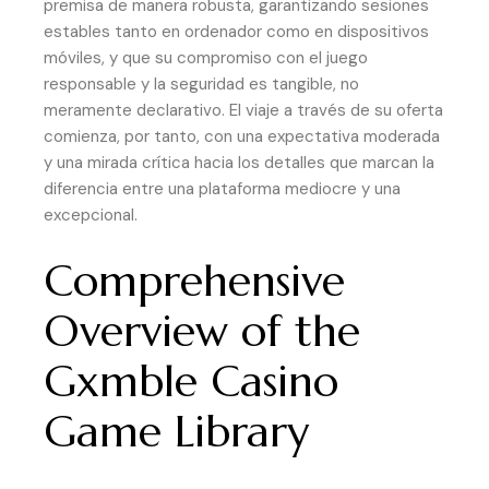
premisa de manera robusta, garantizando sesiones
estables tanto en ordenador como en dispositivos
móviles, y que su compromiso con el juego
responsable y la seguridad es tangible, no
meramente declarativo. El viaje a través de su oferta
comienza, por tanto, con una expectativa moderada
y una mirada crítica hacia los detalles que marcan la
diferencia entre una plataforma mediocre y una
excepcional.
Comprehensive
Overview of the
Gxmble Casino
Game Library