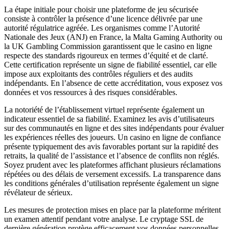
La étape initiale pour choisir une plateforme de jeu sécurisée
consiste à contrôler la présence d’une licence délivrée par une
autorité régulatrice agréée. Les organismes comme l’Autorité
Nationale des Jeux (ANJ) en France, la Malta Gaming Authority ou
la UK Gambling Commission garantissent que le casino en ligne
respecte des standards rigoureux en termes d’équité et de clarté.
Cette certification représente un signe de fiabilité essentiel, car elle
impose aux exploitants des contrôles réguliers et des audits
indépendants. En l’absence de cette accréditation, vous exposez vos
données et vos ressources à des risques considérables.
La notoriété de l’établissement virtuel représente également un
indicateur essentiel de sa fiabilité. Examinez les avis d’utilisateurs
sur des communautés en ligne et des sites indépendants pour évaluer
les expériences réelles des joueurs. Un casino en ligne de confiance
présente typiquement des avis favorables portant sur la rapidité des
retraits, la qualité de l’assistance et l’absence de conflits non réglés.
Soyez prudent avec les plateformes affichant plusieurs réclamations
répétées ou des délais de versement excessifs. La transparence dans
les conditions générales d’utilisation représente également un signe
révélateur de sérieux.
Les mesures de protection mises en place par la plateforme méritent
un examen attentif pendant votre analyse. Le cryptage SSL de
dernière génération protège efficacement vos données personnelles