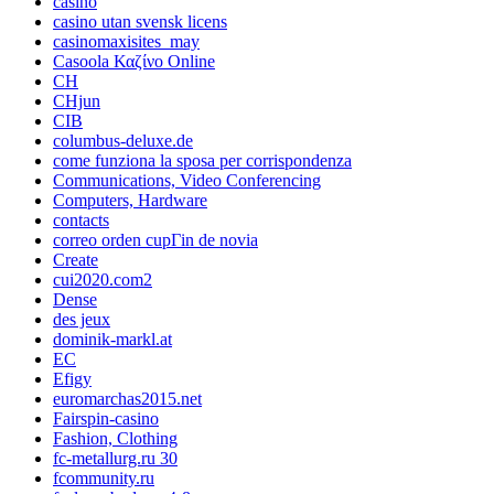
casino
casino utan svensk licens
casinomaxisites_may
Casoola Καζίνο Online
CH
CHjun
CIB
columbus-deluxe.de
come funziona la sposa per corrispondenza
Communications, Video Conferencing
Computers, Hardware
contacts
correo orden cupГіn de novia
Create
cui2020.com2
Dense
des jeux
dominik-markl.at
EC
Efigy
euromarchas2015.net
Fairspin-casino
Fashion, Clothing
fc-metallurg.ru 30
fcommunity.ru