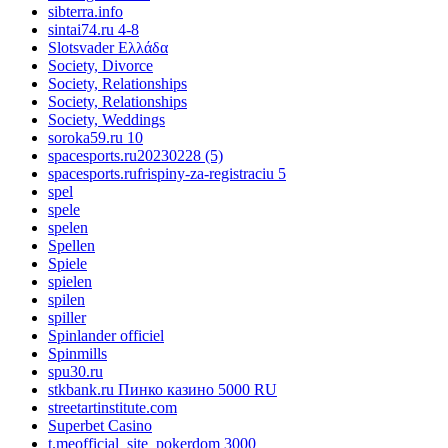
sibterra.info
sintai74.ru 4-8
Slotsvader Ελλάδα
Society, Divorce
Society, Relationships
Society, Relationships
Society, Weddings
soroka59.ru 10
spacesports.ru20230228 (5)
spacesports.rufrispiny-za-registraciu 5
spel
spele
spelen
Spellen
Spiele
spielen
spilen
spiller
Spinlander officiel
Spinmills
spu30.ru
stkbank.ru Пинко казино 5000 RU
streetartinstitute.com
Superbet Casino
t.meofficial_site_pokerdom 3000