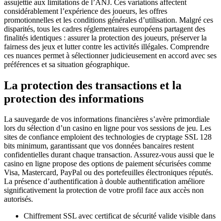
assujettie aux limitations de l’ANJ. Ces variations affectent
considérablement l’expérience des joueurs, les offres
promotionnelles et les conditions générales d’utilisation. Malgré ces
disparités, tous les cadres réglementaires européens partagent des
finalités identiques : assurer la protection des joueurs, préserver la
fairness des jeux et lutter contre les activités illégales. Comprendre
ces nuances permet à sélectionner judicieusement en accord avec ses
préférences et sa situation géographique.
La protection des transactions et la
protection des informations
La sauvegarde de vos informations financières s’avère primordiale
lors du sélection d’un casino en ligne pour vos sessions de jeu. Les
sites de confiance emploient des technologies de cryptage SSL 128
bits minimum, garantissant que vos données bancaires restent
confidentielles durant chaque transaction. Assurez-vous aussi que le
casino en ligne propose des options de paiement sécurisées comme
Visa, Mastercard, PayPal ou des portefeuilles électroniques réputés.
La présence d’authentification à double authentification améliore
significativement la protection de votre profil face aux accès non
autorisés.
Chiffrement SSL avec certificat de sécurité valide visible dans