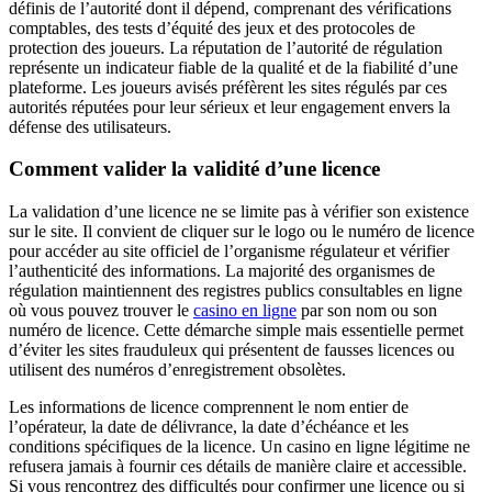
définis de l’autorité dont il dépend, comprenant des vérifications
comptables, des tests d’équité des jeux et des protocoles de
protection des joueurs. La réputation de l’autorité de régulation
représente un indicateur fiable de la qualité et de la fiabilité d’une
plateforme. Les joueurs avisés préfèrent les sites régulés par ces
autorités réputées pour leur sérieux et leur engagement envers la
défense des utilisateurs.
Comment valider la validité d’une licence
La validation d’une licence ne se limite pas à vérifier son existence
sur le site. Il convient de cliquer sur le logo ou le numéro de licence
pour accéder au site officiel de l’organisme régulateur et vérifier
l’authenticité des informations. La majorité des organismes de
régulation maintiennent des registres publics consultables en ligne
où vous pouvez trouver le
casino en ligne
par son nom ou son
numéro de licence. Cette démarche simple mais essentielle permet
d’éviter les sites frauduleux qui présentent de fausses licences ou
utilisent des numéros d’enregistrement obsolètes.
Les informations de licence comprennent le nom entier de
l’opérateur, la date de délivrance, la date d’échéance et les
conditions spécifiques de la licence. Un casino en ligne légitime ne
refusera jamais à fournir ces détails de manière claire et accessible.
Si vous rencontrez des difficultés pour confirmer une licence ou si