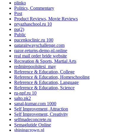
plinko
Politics, Commentary
Post
Product Reviews, Movie Reviews
pryazhaschool.ru 10
pu(2)
Public
pucenkoclinic.ru 100
qatarairwayschallenge.com
razor-returns-demo-nl.online
real mail order bride website
Recreation & Sports, Martial Arts
redmirepoolsitesi_may
Reference & Education, College
Reference & Education, Homeschooling
Reference & Education, Language
Reference & Education, Science
ru-npf.ru 10
salto.pk2
sanal-kumar.com 1000
Self Improvement, Attraction
Self Improvement, Creativity
selfmadeconcrete.ru
Semaglutide Online
shiningcrown.nl