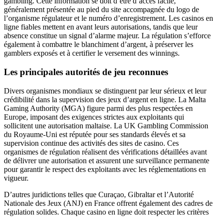
gambling. Cette information se doit d’être d’accès facile,
généralement présentée au pied du site accompagnée du logo de
l’organisme régulateur et le numéro d’enregistrement. Les casinos en
ligne fiables mettent en avant leurs autorisations, tandis que leur
absence constitue un signal d’alarme majeur. La régulation s’efforce
également à combattre le blanchiment d’argent, à préserver les
gamblers exposés et à certifier le versement des winnings.
Les principales autorités de jeu reconnues
Divers organismes mondiaux se distinguent par leur sérieux et leur
crédibilité dans la supervision des jeux d’argent en ligne. La Malta
Gaming Authority (MGA) figure parmi des plus respectées en
Europe, imposant des exigences strictes aux exploitants qui
sollicitent une autorisation maltaise. La UK Gambling Commission
du Royaume-Uni est réputée pour ses standards élevés et sa
supervision continue des activités des sites de casino. Ces
organismes de régulation réalisent des vérifications détaillées avant
de délivrer une autorisation et assurent une surveillance permanente
pour garantir le respect des exploitants avec les réglementations en
vigueur.
D’autres juridictions telles que Curaçao, Gibraltar et l’Autorité
Nationale des Jeux (ANJ) en France offrent également des cadres de
régulation solides. Chaque casino en ligne doit respecter les critères