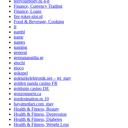
feelyourbody.ru 4-8
Finance, Currency Trading
Finance, Loans
fire-joker-slot.nl
Food & Beverage, Cooking
fr
gambl
game
games
gaming
general
gennaiapaidia.gr
giochi
gioco
gokspel
gokturkelektronik.net – jet_may
golden panda casino FR
goldspin casino DE
gonzosquest.ca
gordostnation.ru 10
hayatnotlari.com_may
Health & Fitness, Beauty
Health & Fitness, Depression
Health & Fitness, Diabetes
Health & Fitness, Weight Loss