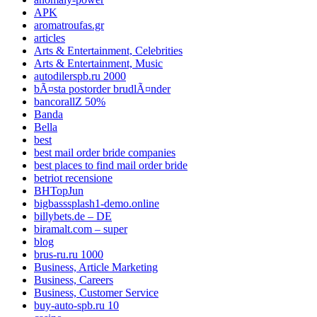
APK
aromatroufas.gr
articles
Arts & Entertainment, Celebrities
Arts & Entertainment, Music
autodilerspb.ru 2000
bÃ¤sta postorder brudlÃ¤nder
bancorallZ 50%
Banda
Bella
best
best mail order bride companies
best places to find mail order bride
betriot recensione
BHTopJun
bigbasssplash1-demo.online
billybets.de – DE
biramalt.com – super
blog
brus-ru.ru 1000
Business, Article Marketing
Business, Careers
Business, Customer Service
buy-auto-spb.ru 10